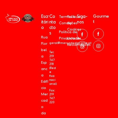
Escr
Co
Siga-
Gourme
Termos e
Política
t
itóri
nta
nos
Condições
de
o
cto
Cookies
Política de
s
Rua
Privacidade
Livro de
geral@mercadodacarne.pt
Flor
Reclamações
bel
Tel:
a
219
747
Esp
218
(Red
anc
e
a
fixa
naci
Edifí
onal)
cio
Fax:
Mer
219
747
cad
220
o
da