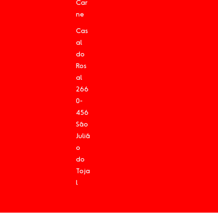
Car
ne
Cas
al
do
Ros
al
266
0-
456
São
Juliã
o
do
Toja
l