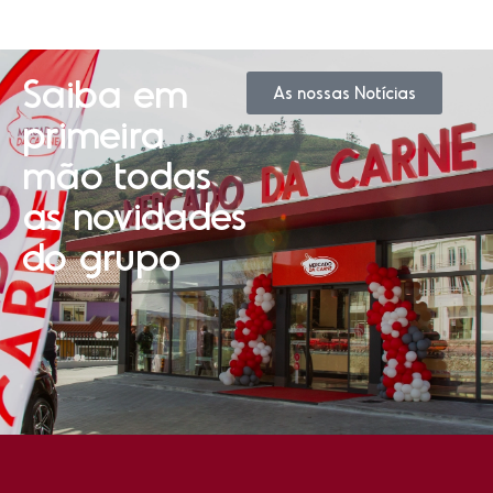
Saiba em
As nossas Notícias
primeira
mão todas
as novidades
do grupo