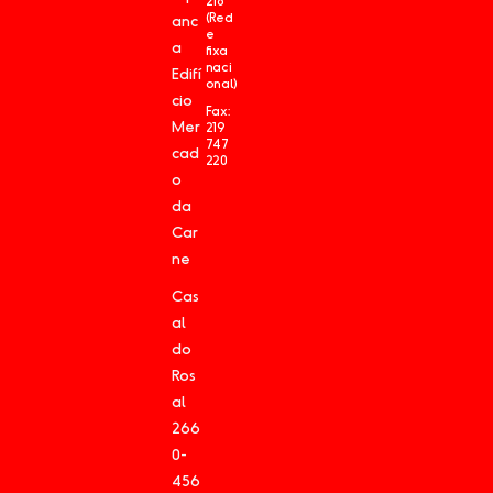
218
(Red
anc
e
a
fixa
naci
Edifí
onal)
cio
Fax:
Mer
219
747
cad
220
o
da
Car
ne
Cas
al
do
Ros
al
266
0-
456