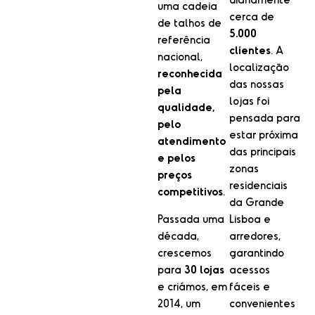
uma cadeia
cerca de
de talhos de
5.000
referência
clientes
. A
nacional,
localização
reconhecida
das nossas
pela
lojas foi
qualidade,
pensada para
pelo
estar próxima
atendimento
das principais
e pelos
zonas
preços
residenciais
competitivos
.
da Grande
Passada uma
Lisboa e
década,
arredores,
crescemos
garantindo
para
30 lojas
acessos
e criámos, em
fáceis e
2014, um
convenientes