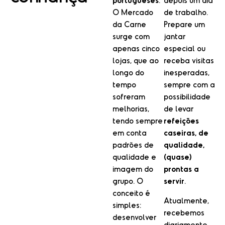
portugueses
.
depois um dia
O Mercado
de trabalho.
da Carne
Prepare um
surge com
jantar
apenas cinco
especial ou
lojas, que ao
receba visitas
longo do
inesperadas,
tempo
sempre com a
sofreram
possibilidade
melhorias,
de levar
tendo sempre
refeições
em conta
caseiras, de
padrões de
qualidade,
qualidade e
(quase)
imagem do
prontas a
grupo. O
servir
.
conceito é
Atualmente,
simples:
recebemos
desenvolver
diariamente