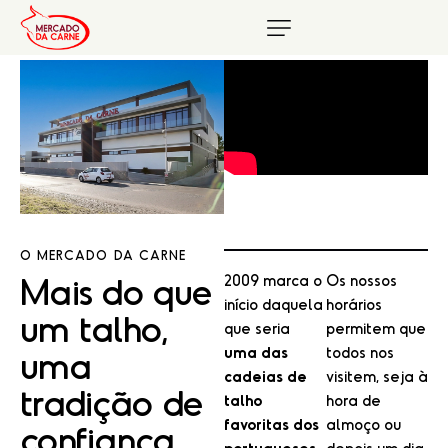
O MERCADO DA CARNE
Mais do que
2009 marca o
Os nossos
início daquela
horários
um talho,
que seria
permitem que
uma
uma das
todos nos
cadeias de
visitem, seja à
tradição de
talho
hora de
favoritas dos
almoço ou
confiança