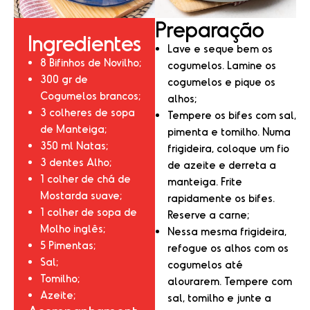
Preparação
Ingredientes
Lave e seque bem os
8 Bifinhos de Novilho;
cogumelos. Lamine os
300 gr de
cogumelos e pique os
Cogumelos brancos;
alhos;
3 colheres de sopa
Tempere os bifes com sal,
de Manteiga;
pimenta e tomilho. Numa
350 ml Natas;
frigideira, coloque um fio
3 dentes Alho;
de azeite e derreta a
1 colher de chá de
manteiga. Frite
Mostarda suave;
rapidamente os bifes.
1 colher de sopa de
Reserve a carne;
Molho inglês;
Nessa mesma frigideira,
5 Pimentas;
refogue os alhos com os
Sal;
cogumelos até
Tomilho;
alourarem. Tempere com
Azeite;
sal, tomilho e junte a