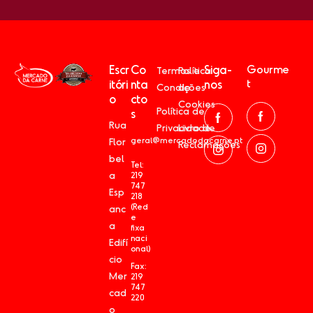
Escr
Co
Siga-
Gourme
Termos e
Política
t
itóri
nta
nos
Condições
de
o
cto
Cookies
Política de
s
Rua
Privacidade
Livro de
geral@mercadodacarne.pt
Flor
Reclamações
bel
Tel:
a
219
747
Esp
218
(Red
anc
e
a
fixa
naci
Edifí
onal)
cio
Fax:
Mer
219
747
cad
220
o