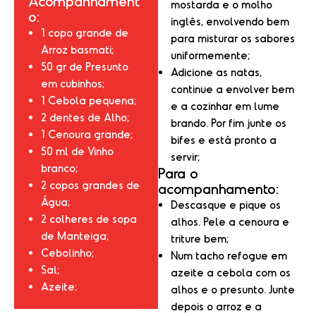
Acompanhament
mostarda e o molho
o:
inglês, envolvendo bem
1 copo grande de
para misturar os sabores
Arroz basmati;
uniformemente;
50 gr de Presunto
Adicione as natas,
em cubinhos;
continue a envolver bem
1 Cebola pequena;
e a cozinhar em lume
2 dentes de Alho;
brando. Por fim junte os
1 Cenoura grande;
bifes e está pronto a
50 ml de Vinho
servir;
branco;
Para o
2 copos grandes de
acompanhamento:
Água;
Descasque e pique os
2 colheres de sopa
alhos. Pele a cenoura e
de Manteiga;
triture bem;
Cebolinho;
Num tacho refogue em
Sal;
azeite a cebola com os
Azeite;
alhos e o presunto. Junte
depois o arroz e a