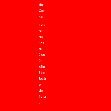
da
Car
ne
Cas
al
do
Ros
al
266
0-
456
São
Juliã
o
do
Toja
l