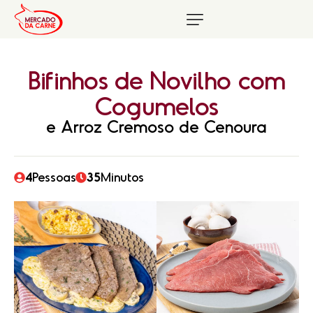
Bifinhos
de
Novilho
com
Cogumelos
e Arroz Cremoso de Cenoura
4
Pessoas
3
5
Minutos