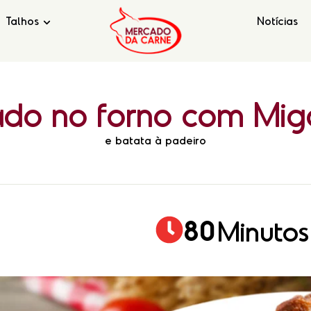
Talhos
Notícias
ado
no
forno
com
Mig
e batata à padeiro
8
0
Minutos