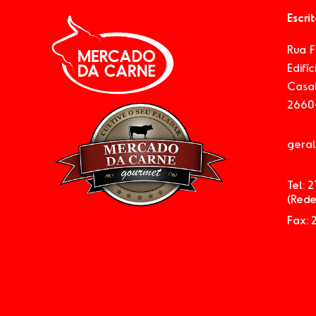
Escri
Rua 
Edifí
Casal
2660-
gera
Tel: 
(Rede
Fax: 