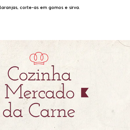
laranjas, corte-as em gomos e sirva.