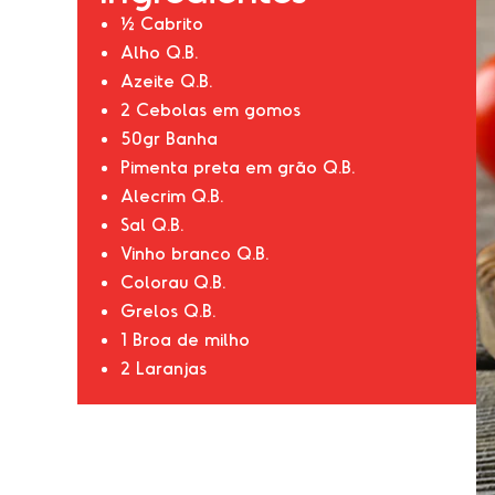
½ Cabrito
Alho Q.B.
Azeite Q.B.
2 Cebolas em gomos
50gr Banha
Pimenta preta em grão Q.B.
Alecrim Q.B.
Sal Q.B.
Vinho branco Q.B.
Colorau Q.B.
Grelos Q.B.
1 Broa de milho
2 Laranjas