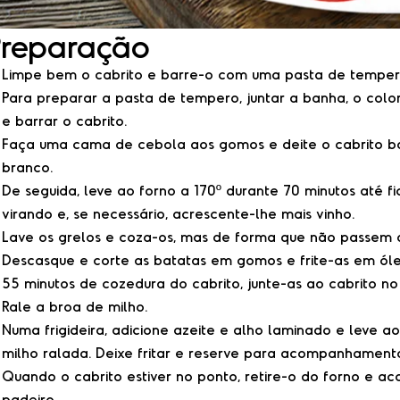
Preparação
Limpe bem o cabrito e barre-o com uma pasta de temper
Para preparar a pasta de tempero, juntar a banha, o color
e barrar o cabrito.
Faça uma cama de cebola aos gomos e deite o cabrito b
branco.
De seguida, leve ao forno a 170º durante 70 minutos até fi
virando e, se necessário, acrescente-lhe mais vinho.
Lave os grelos e coza-os, mas de forma que não passem a
Descasque e corte as batatas em gomos e frite-as em ól
55 minutos de cozedura do cabrito, junte-as ao cabrito no
Rale a broa de milho.
Numa frigideira, adicione azeite e alho laminado e leve 
milho ralada. Deixe fritar e reserve para acompanhament
Quando o cabrito estiver no ponto, retire-o do forno e 
padeiro.