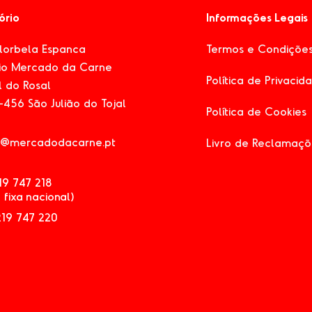
tório
Informações Legais
Florbela Espanca
Termos e Condiçõe
cio Mercado da Carne
Política de Privacid
 do Rosal
456 São Julião do Tojal
Política de Cookies
l@mercadodacarne.pt
Livro de Reclamaçõ
219 747 218
 fixa nacional)
219 747 220