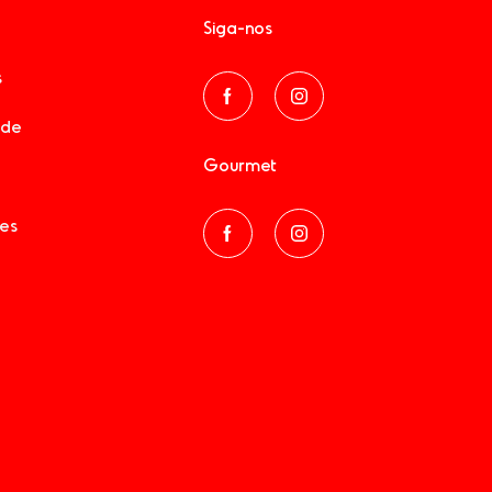
Siga-nos
s
ade
Gourmet
es