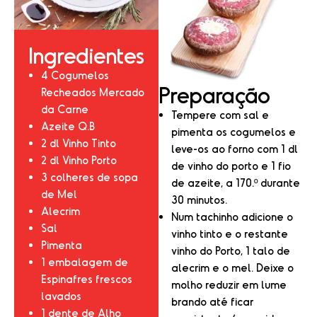
Ingredientes
4 Cogumelos
Preparação
Recheados Mercado
da Carne
Tempere com sal e
Azeite Q.B
pimenta os cogumelos e
2 dl Vinho Tinto
leve-os ao forno com 1 dl
2 dl Vinho Porto
de vinho do porto e 1 fio
3 colheres de sopa
de azeite, a 170.º durante
de Mel
30 minutos.
Alecrim
Num tachinho adicione o
Sal
vinho tinto e o restante
Pimenta
vinho do Porto, 1 talo de
1 embalagem de
alecrim e o mel. Deixe o
Espinafres frescos
molho reduzir em lume
lavados
brando até ficar
1 dente de Alho