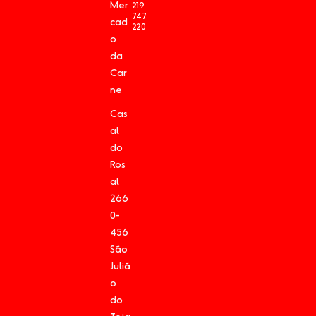
Mer
219
747
cad
220
o
da
Car
ne
Cas
al
do
Ros
al
266
0-
456
São
Juliã
o
do