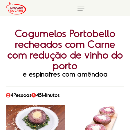
Cogumelos
Portobello
recheados
com
Carne
com
redução
de
vinho
do
porto
e espinafres com amêndoa
4
Pessoas
4
5
Minutos