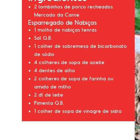
2 lombinhos de porco recheados
Mercado da Carne
Esparregado de Nabiças
1 molho de nabiças tenras
Sal Q.B.
1 colher de sobremesa de bicarbonato
de sódio
4 colheres de sopa de azeite
4 dentes de alho
2 colheres de sopa de farinha ou
amido de milho
2 dl de leite
Pimenta Q.B.
1 colher de sopa de vinagre de sidra