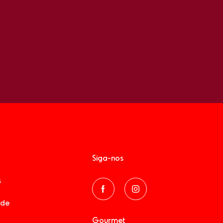
Siga-nos
s
ade
Gourmet