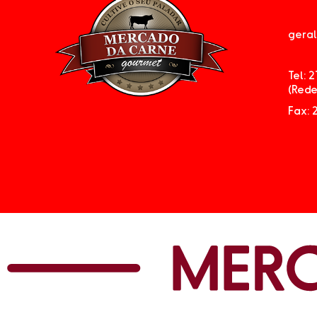
gera
Tel: 
(Rede
Fax: 