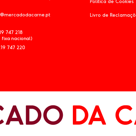
Política de Cookies
l@mercadodacarne.pt
Livro de Reclamaçõ
219 747 218
 fixa nacional)
219 747 220