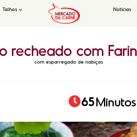
Talhos
Notícias
co
recheado
com
Fari
com esparregado de nabiças
6
5
Minutos